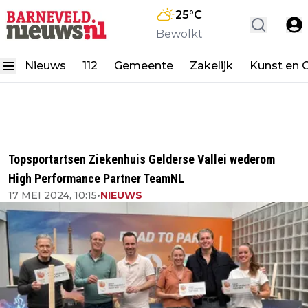
25
°C
Bewolkt
Nieuws
112
Gemeente
Zakelijk
Kunst en C
Topsportartsen Ziekenhuis Gelderse Vallei wederom
High Performance Partner TeamNL
17 MEI 2024, 10:15
•
NIEUWS