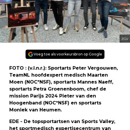
ZGV
Voeg toe als voorkeursbron op Google
FOTO : (v.l.n.r.): Sportarts Peter Vergouwen,
TeamNL hoofdexpert medisch Maarten
Moen (NOC*NSF), sportarts Mannes Naeff,
sportarts Petra Groenenboom, chef de
mission Parijs 2024 Pieter van den
Hoogenband (NOC*NSF) en sportarts
Moniek van Heumen.
EDE - De topsportartsen van Sports Valley,
het sportmedisch expertisecentrum van