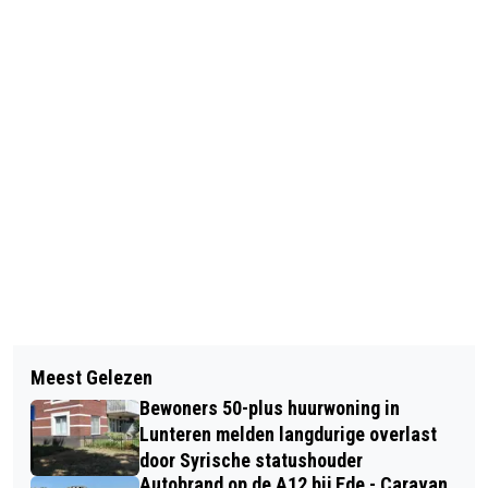
Vorig artikel
Volgend artikel
THE NEW CREATION EN URKER MANS
Meest Gelezen
COLLEGE VAN B&W PRESENTEERT
FORMATIE GEVEN CONCERT OP 26
Bewoners 50-plus huurwoning in
STRUCTUREEL SLUITENDE
OKTOBER 2024 IN EDE
Lunteren melden langdurige overlast
PROGRAMMABEGROTING
door Syrische statushouder
Autobrand op de A12 bij Ede - Caravan