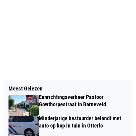
Vorig artikel
Volgend artikel
CAMPAGNE ‘’T KAN HARD GAAN’ IN
Meest Gelezen
AUTOMOBILIST BOTST OP BOOM OP
BARNEVELD
Eenrichtingsverkeer Pastoor
DE ACHTERVELDSEWEG IN
Gowthorpestraat in Barneveld
BARNEVELD
Minderjarige bestuurder belandt met
auto op kop in tuin in Otterlo