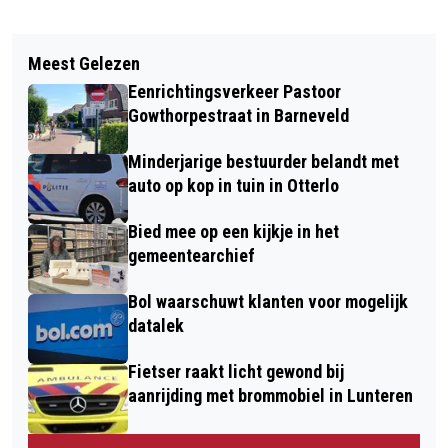
Vorig artikel
Volgend artikel
DIESELAUTO IN BRAND DOOR
Meest Gelezen
AUTOBRAND AAN DE RING IN
TANKFOUT BESTUURDER - TANKT
Eenrichtingsverkeer Pastoor
WEKEROM - MOGELIJK
BENZINE IN PLAATS VAN DIESEL
Gowthorpestraat in Barneveld
BRANDSTICHTING
Minderjarige bestuurder belandt met
auto op kop in tuin in Otterlo
Bied mee op een kijkje in het
gemeentearchief
Bol waarschuwt klanten voor mogelijk
datalek
Fietser raakt licht gewond bij
aanrijding met brommobiel in Lunteren