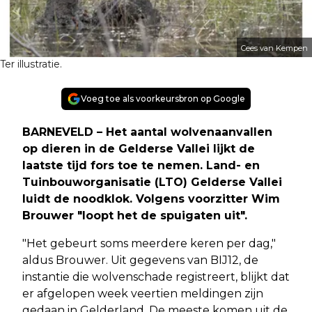
Cees van Kempen
Ter illustratie.
Voeg toe als voorkeursbron op Google
BARNEVELD
– Het aantal wolvenaanvallen
op dieren in de Gelderse Vallei lijkt de
laatste tijd fors toe te nemen. Land- en
Tuinbouworganisatie (LTO) Gelderse Vallei
luidt de noodklok. Volgens voorzitter Wim
Brouwer "loopt het de spuigaten uit".
"Het gebeurt soms meerdere keren per dag,"
aldus Brouwer. Uit gegevens van BIJ12, de
instantie die wolvenschade registreert, blijkt dat
er afgelopen week veertien meldingen zijn
gedaan in Gelderland. De meeste komen uit de