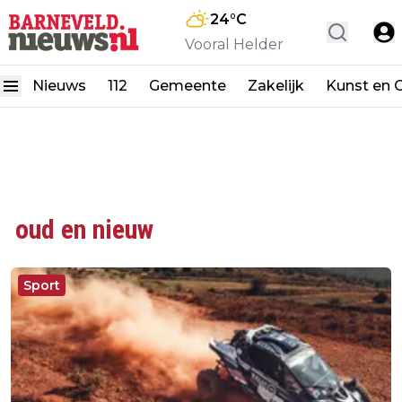
24
°C
Vooral Helder
Nieuws
112
Gemeente
Zakelijk
Kunst en C
oud en nieuw
Sport