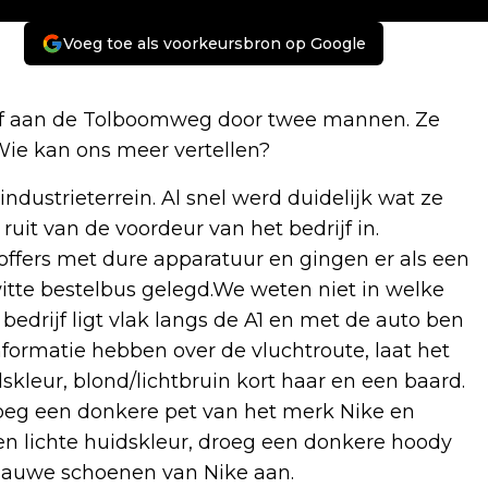
Voeg toe als voorkeursbron op Google
rijf aan de Tolboomweg door twee mannen. Ze
Wie kan ons meer vertellen?
dustrieterrein. Al snel werd duidelijk wat ze
uit van de voordeur van het bedrijf in.
offers met dure apparatuur en gingen er als een
witte bestelbus gelegd.We weten niet in welke
bedrijf ligt vlak langs de A1 en met de auto ben
nformatie hebben over de vluchtroute, laat het
kleur, blond/lichtbruin kort haar en een baard.
roeg een donkere pet van het merk Nike en
n lichte huidskleur, droeg een donkere hoody
blauwe schoenen van Nike aan.