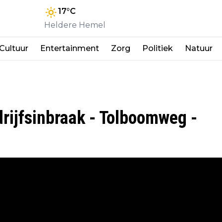
17
°C
Heldere Hemel
Cultuur
Entertainment
Zorg
Politiek
Natuur
drijfsinbraak - Tolboomweg -