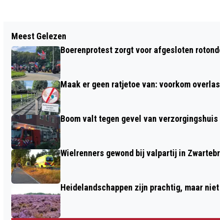
Vorig artikel
Meest Gelezen
OCHTENDGLORENWANDELING
Boerenprotest zorgt voor afgesloten roton
Maak er geen ratjetoe van: voorkom overlast
Boom valt tegen gevel van verzorgingshuis
Wielrenners gewond bij valpartij in Zwarteb
Heidelandschappen zijn prachtig, maar nie