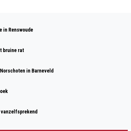
Volgend artikel
EXTRA FINANCIËLE ONDERSTEUNING
de in Renswoude
VOOR INWONERS MET EEN LAAG
INKOMEN
 bruine rat
 Norschoten in Barneveld
roek
t vanzelfsprekend