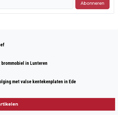
Abonneren
Volgend artikel
INZET BRANDWEER OTTERLO VOOR
ief
BRAND BIJ ZORGINSTELLING S
’HEERENLOO WEKEROM
et brommobiel in Lunteren
olging met valse kentekenplaten in Ede
rtikelen