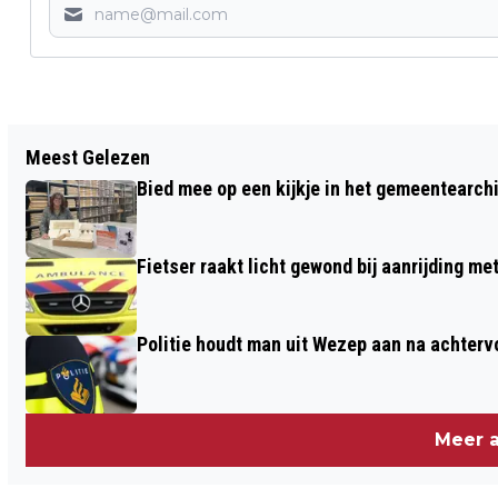
Vorig artikel
Meest Gelezen
LINTJESREGEN DAALT NEER IN
Bied mee op een kijkje in het gemeentearch
BARNEVELD
Fietser raakt licht gewond bij aanrijding m
Politie houdt man uit Wezep aan na achterv
Meer a