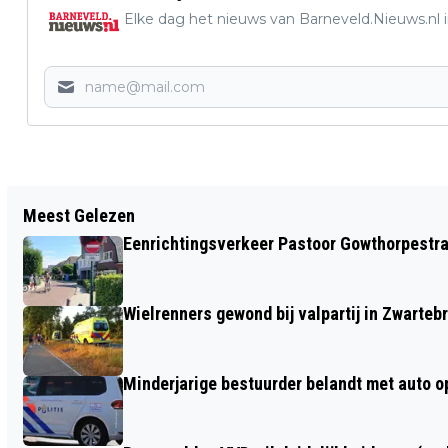
Elke dag het nieuws van Barneveld.Nieuws.nl i
Vorig artikel
Meest Gelezen
LOKALE ONDERNEMERS KUNNEN
Eenrichtingsverkeer Pastoor Gowthorpestra
ENERGIE VERKOPEN
Wielrenners gewond bij valpartij in Zwarteb
Minderjarige bestuurder belandt met auto op 