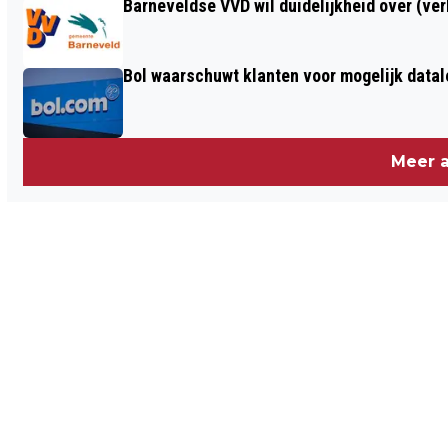
Barneveldse VVD wil duidelijkheid over (ve
Bol waarschuwt klanten voor mogelijk datal
Meer a