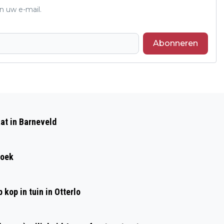
n uw e-mail.
Abonneren
Volgend artikel
AMOERTIJGERDRIELING GEBOREN IN
at in Barneveld
OUWEHANDS DIERENPARK
roek
kop in tuin in Otterlo