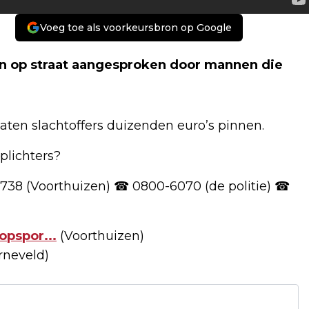
Voeg toe als voorkeursbron op Google
n op straat aangesproken door mannen die
aten slachtoffers duizenden euro’s pinnen.
plichters?
738 (Voorthuizen) ☎ 0800-6070 (de politie) ☎
opspor...
(Voorthuizen)
rneveld)