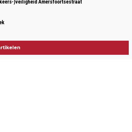
rkeers-)veiligheid Amersfoortsestraat
ek
rtikelen