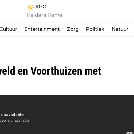
10
°C
Heldere Hemel
Cultuur
Entertainment
Zorg
Politiek
Natuur
eveld en Voorthuizen met