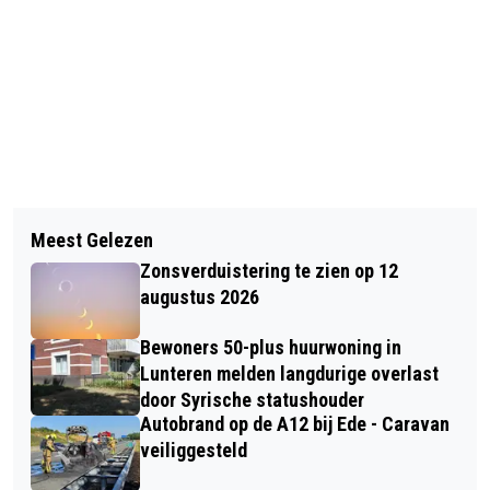
Vorig artikel
Volgend artikel
ENORME ZWARTE ROOKWOLKEN BIJ
Meest Gelezen
ANNE FRANKBOOM IN BLOEMENDAL
VUILNISBELT IN BARNEVELD
Zonsverduistering te zien op 12
augustus 2026
Bewoners 50-plus huurwoning in
Lunteren melden langdurige overlast
door Syrische statushouder
Autobrand op de A12 bij Ede - Caravan
veiliggesteld