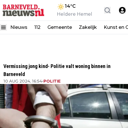
14
°C
Heldere Hemel
Nieuws
112
Gemeente
Zakelijk
Kunst en C
Vermissing jong kind- Politie valt woning binnen in
Barneveld
10 AUG 2024, 16:54
•
POLITIE