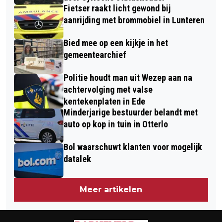
Fietser raakt licht gewond bij
aanrijding met brommobiel in Lunteren
Bied mee op een kijkje in het
gemeentearchief
Politie houdt man uit Wezep aan na
achtervolging met valse
kentekenplaten in Ede
Minderjarige bestuurder belandt met
auto op kop in tuin in Otterlo
Bol waarschuwt klanten voor mogelijk
datalek
Meer artikelen