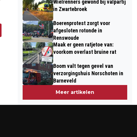
Wielrenners gewond bij valpartij
n
in Zwartebroek
Boerenprotest zorgt voor
afgesloten rotonde in
Renswoude
Maak er geen ratjetoe van:
voorkom overlast bruine rat
Boom valt tegen gevel van
verzorgingshuis Norschoten in
Barneveld
Meer artikelen