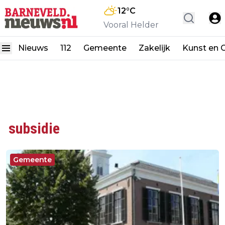
12
°C
Vooral Helder
Nieuws
112
Gemeente
Zakelijk
Kunst en C
subsidie
Gemeente