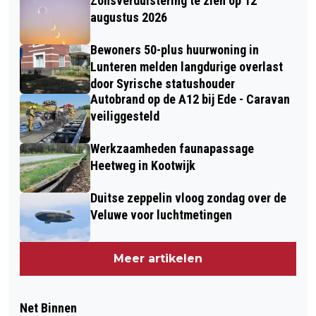
Zonsverduistering te zien op 12
augustus 2026
Bewoners 50-plus huurwoning in
Lunteren melden langdurige overlast
door Syrische statushouder
Autobrand op de A12 bij Ede - Caravan
veiliggesteld
Werkzaamheden faunapassage
Heetweg in Kootwijk
Duitse zeppelin vloog zondag over de
Veluwe voor luchtmetingen
Meer artikelen
Net Binnen