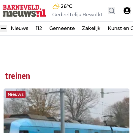
26
°C
Gedeeltelijk Bewolkt
Nieuws
112
Gemeente
Zakelijk
Kunst en C
treinen
Nieuws