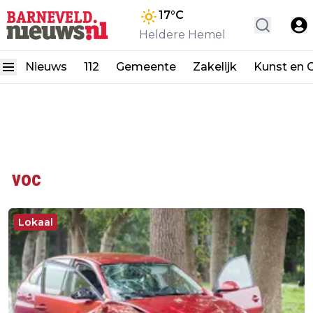
17
°C
Heldere Hemel
Nieuws
112
Gemeente
Zakelijk
Kunst en C
voc
Lokaal