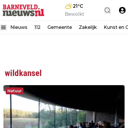
21
°C
Bewolkt
Nieuws
112
Gemeente
Zakelijk
Kunst en C
wildkansel
Natuur