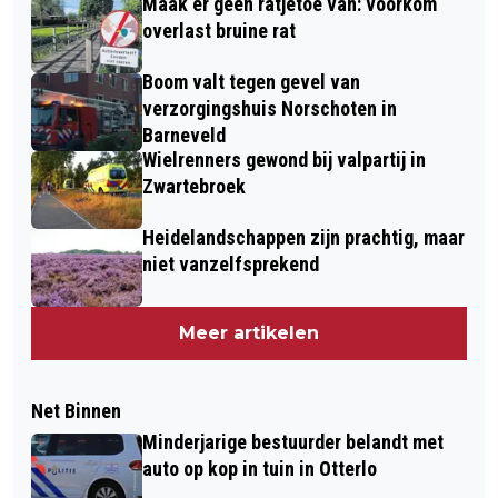
Maak er geen ratjetoe van: voorkom
overlast bruine rat
Boom valt tegen gevel van
verzorgingshuis Norschoten in
Barneveld
Wielrenners gewond bij valpartij in
Zwartebroek
Heidelandschappen zijn prachtig, maar
niet vanzelfsprekend
Meer artikelen
Net Binnen
Minderjarige bestuurder belandt met
auto op kop in tuin in Otterlo