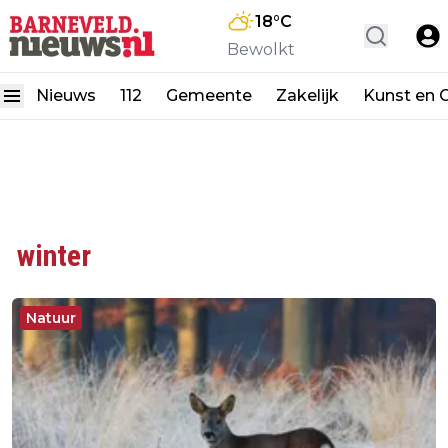
18
°C
Bewolkt
Nieuws
112
Gemeente
Zakelijk
Kunst en C
winter
Natuur