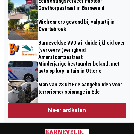
Eenrichtingsverkeer Pastoor
SAMENWERKING IN DE LANDBOUW
OVER MENTALE GEZONDHEID
Gowthorpestraat in Barneveld
Wielrenners gewond bij valpartij in
Zwartebroek
Barneveldse VVD wil duidelijkheid over
(verkeers-)veiligheid
Amersfoortsestraat
Minderjarige bestuurder belandt met
auto op kop in tuin in Otterlo
Man van 28 uit Ede aangehouden voor
terrorisme/ spionage in Ede
Meer artikelen