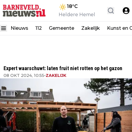
18
°C
Heldere Hemel
Nieuws
112
Gemeente
Zakelijk
Kunst en C
Expert waarschuwt: laten fruit niet rotten op het gazon
08 OKT 2024, 10:55
•
ZAKELIJK