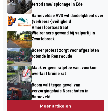
terrorisme/ spionage in Ede
Barneveldse VVD wil duidelijkheid over
(verkeers-)veiligheid
Amersfoortsestraat
Wielrenners gewond bij valpartij in
Zwartebroek
Boerenprotest zorgt voor afgesloten
rotonde in Renswoude
Maak er geen ratjetoe van: voorkom
overlast bruine rat
Boom valt tegen gevel van
verzorgingshuis Norschoten in
Barneveld
Meer artikelen