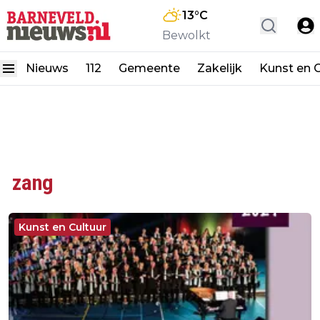
13
°C
Bewolkt
Nieuws
112
Gemeente
Zakelijk
Kunst en C
zang
Kunst en Cultuur