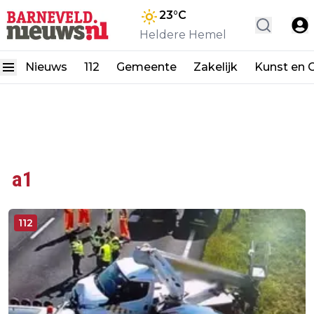
23
°C
Heldere Hemel
Nieuws
112
Gemeente
Zakelijk
Kunst en C
a1
112