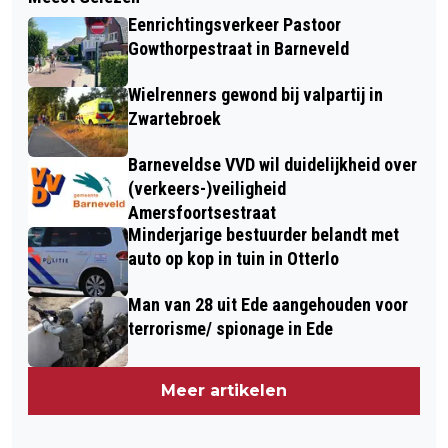
Eenrichtingsverkeer Pastoor
Gowthorpestraat in Barneveld
Wielrenners gewond bij valpartij in
Zwartebroek
Barneveldse VVD wil duidelijkheid over
(verkeers-)veiligheid
Amersfoortsestraat
Minderjarige bestuurder belandt met
auto op kop in tuin in Otterlo
Man van 28 uit Ede aangehouden voor
terrorisme/ spionage in Ede
Meer artikelen