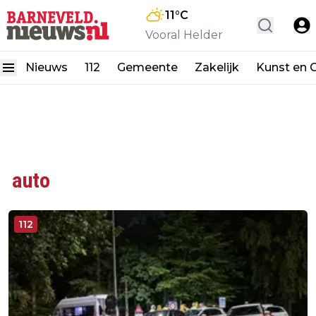
11
°C
Vooral Helder
Nieuws
112
Gemeente
Zakelijk
Kunst en C
auto
112