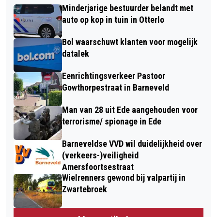
Minderjarige bestuurder belandt met
auto op kop in tuin in Otterlo
Bol waarschuwt klanten voor mogelijk
datalek
Eenrichtingsverkeer Pastoor
Gowthorpestraat in Barneveld
Man van 28 uit Ede aangehouden voor
terrorisme/ spionage in Ede
Barneveldse VVD wil duidelijkheid over
(verkeers-)veiligheid
Amersfoortsestraat
Wielrenners gewond bij valpartij in
Zwartebroek