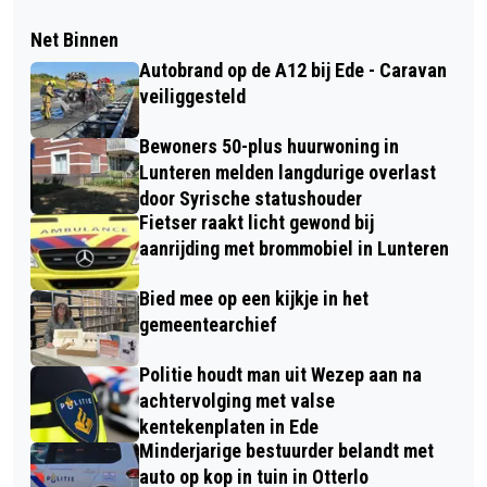
Net Binnen
Autobrand op de A12 bij Ede - Caravan
veiliggesteld
Bewoners 50-plus huurwoning in
Lunteren melden langdurige overlast
door Syrische statushouder
Fietser raakt licht gewond bij
aanrijding met brommobiel in Lunteren
Bied mee op een kijkje in het
gemeentearchief
Politie houdt man uit Wezep aan na
achtervolging met valse
kentekenplaten in Ede
Minderjarige bestuurder belandt met
auto op kop in tuin in Otterlo