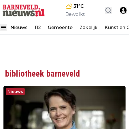
31
°C
Bewolkt
Nieuws
112
Gemeente
Zakelijk
Kunst en C
bibliotheek barneveld
Nieuws