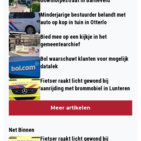
Gowthorpestraat in Barneveld
Minderjarige bestuurder belandt met
auto op kop in tuin in Otterlo
Bied mee op een kijkje in het
gemeentearchief
Bol waarschuwt klanten voor mogelijk
datalek
Fietser raakt licht gewond bij
aanrijding met brommobiel in Lunteren
Meer artikelen
Net Binnen
Fietser raakt licht gewond bij