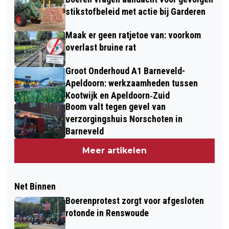
stikstofbeleid met actie bij Garderen
Maak er geen ratjetoe van: voorkom
overlast bruine rat
Groot Onderhoud A1 Barneveld-
Apeldoorn: werkzaamheden tussen
Kootwijk en Apeldoorn‐Zuid
Boom valt tegen gevel van
verzorgingshuis Norschoten in
Barneveld
Meer artikelen
Net Binnen
Boerenprotest zorgt voor afgesloten
rotonde in Renswoude