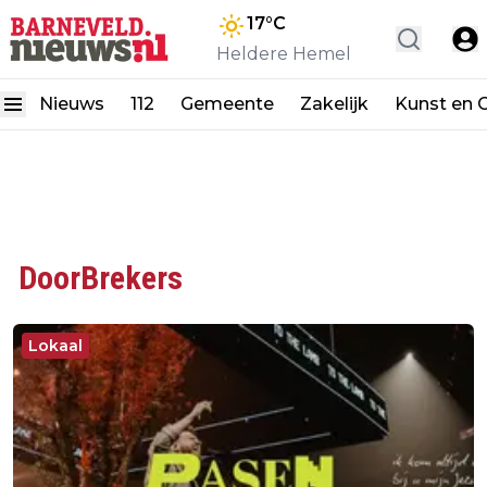
17
°C
Heldere Hemel
Nieuws
112
Gemeente
Zakelijk
Kunst en C
DoorBrekers
Lokaal