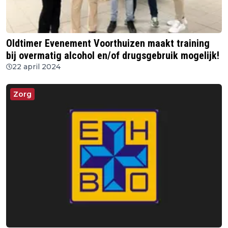
Oldtimer Evenement Voorthuizen maakt training
bij overmatig alcohol en/of drugsgebruik mogelijk!
22 april 2024
Zorg