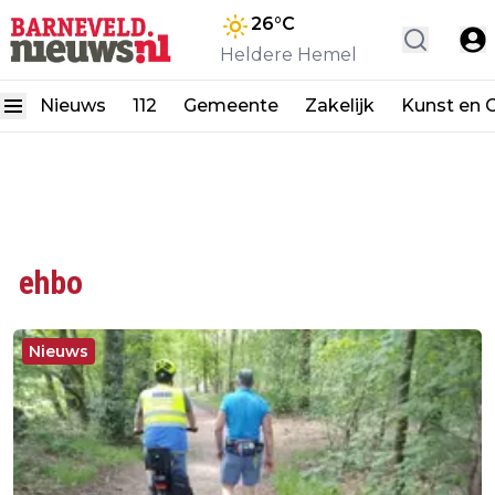
26
°C
Heldere Hemel
Nieuws
112
Gemeente
Zakelijk
Kunst en C
ehbo
Nieuws