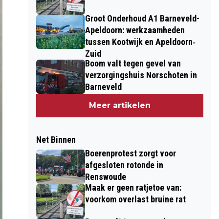
Groot Onderhoud A1 Barneveld-
Apeldoorn: werkzaamheden
tussen Kootwijk en Apeldoorn‐
Zuid
Boom valt tegen gevel van
verzorgingshuis Norschoten in
Barneveld
Meer artikelen
Net Binnen
Boerenprotest zorgt voor
afgesloten rotonde in
Renswoude
Maak er geen ratjetoe van:
voorkom overlast bruine rat