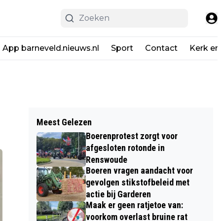
App barneveld.nieuws.nl
Sport
Contact
Kerk en
Meest Gelezen
Boerenprotest zorgt voor
afgesloten rotonde in
Renswoude
Boeren vragen aandacht voor
gevolgen stikstofbeleid met
actie bij Garderen
Maak er geen ratjetoe van:
voorkom overlast bruine rat