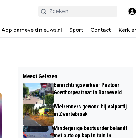
App barneveld.nieuws.nl
Sport
Contact
Kerk en
Meest Gelezen
Eenrichtingsverkeer Pastoor
Gowthorpestraat in Barneveld
Wielrenners gewond bij valpartij
in Zwartebroek
Minderjarige bestuurder belandt
met auto op kop in tuin in