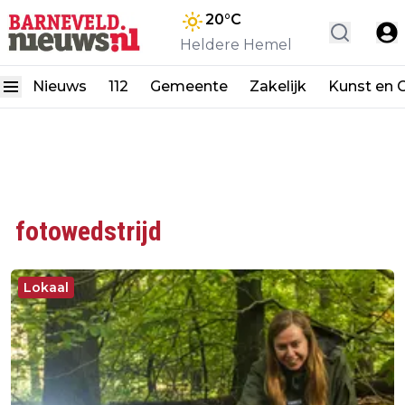
20
°C
Heldere Hemel
Nieuws
112
Gemeente
Zakelijk
Kunst en C
fotowedstrijd
Lokaal