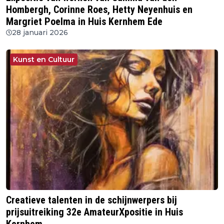
Hombergh, Corinne Roes, Hetty Neyenhuis en
Margriet Poelma in Huis Kernhem Ede
28 januari 2026
Kunst en Cultuur
Creatieve talenten in de schijnwerpers bij
prijsuitreiking 32e AmateurXpositie in Huis