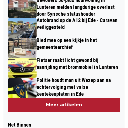
Bewoners 50-plus huurwoning in
Lunteren melden langdurige overlast
door Syrische statushouder
Autobrand op de A12 bij Ede - Caravan
veiliggesteld
Bied mee op een kijkje in het
gemeentearchief
Fietser raakt licht gewond bij
aanrijding met brommobiel in Lunteren
Politie houdt man uit Wezep aan na
achtervolging met valse
kentekenplaten in Ede
Meer artikelen
Net Binnen