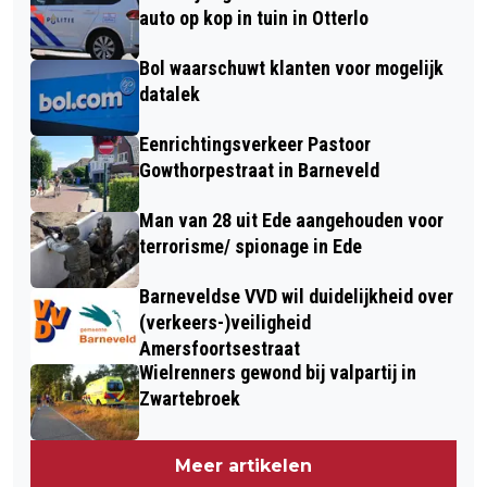
auto op kop in tuin in Otterlo
Bol waarschuwt klanten voor mogelijk
datalek
Eenrichtingsverkeer Pastoor
Gowthorpestraat in Barneveld
Man van 28 uit Ede aangehouden voor
terrorisme/ spionage in Ede
Barneveldse VVD wil duidelijkheid over
(verkeers-)veiligheid
Amersfoortsestraat
Wielrenners gewond bij valpartij in
Zwartebroek
Meer artikelen