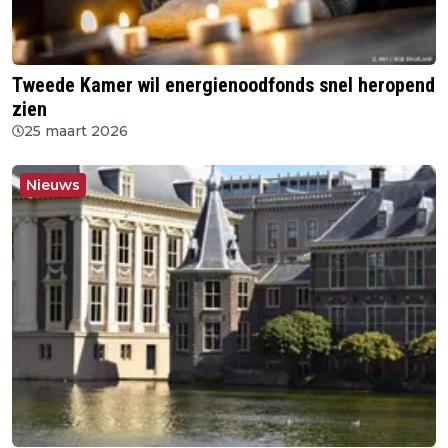
Tweede Kamer wil energienoodfonds snel heropend
zien
25 maart 2026
Nieuws