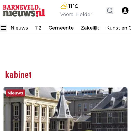
11
°C
Vooral Helder
Nieuws
112
Gemeente
Zakelijk
Kunst en C
kabinet
Nieuws