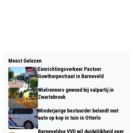
Vorig artikel
Volgend artikel
100.000 EURO PRIJS VAN DE
Meest Gelezen
NIEUWJAARSTOESPRAAK
POSTCODELOTERIJ VALT IN
Eenrichtingsverkeer Pastoor
BURGEMEESTER JAN LUTEIJN
BARNEVELD
Gowthorpestraat in Barneveld
Wielrenners gewond bij valpartij in
Zwartebroek
Minderjarige bestuurder belandt met
auto op kop in tuin in Otterlo
Barneveldse VVD wil duidelijkheid over