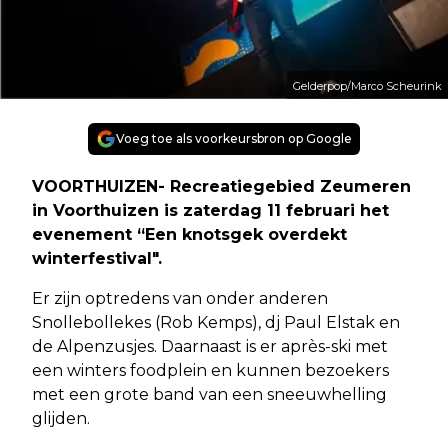
Gelderpop/Marco Scheurink
Voeg toe als voorkeursbron op Google
VOORTHUIZEN- Recreatiegebied Zeumeren
in Voorthuizen is zaterdag 11 februari het
evenement “Een knotsgek overdekt
winterfestival".
Er zijn optredens van onder anderen
Snollebollekes (Rob Kemps), dj Paul Elstak en
de Alpenzusjes. Daarnaast is er après-ski met
een winters foodplein en kunnen bezoekers
met een grote band van een sneeuwhelling
glijden.