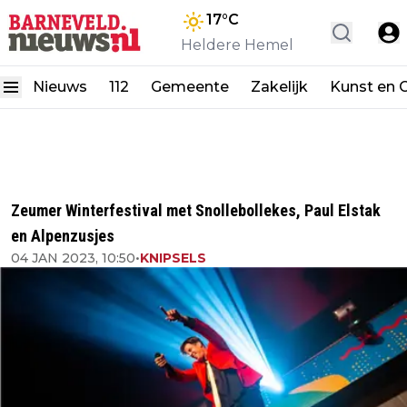
17
°C
Heldere Hemel
Nieuws
112
Gemeente
Zakelijk
Kunst en C
Zeumer Winterfestival met Snollebollekes, Paul Elstak
en Alpenzusjes
04 JAN 2023, 10:50
•
KNIPSELS