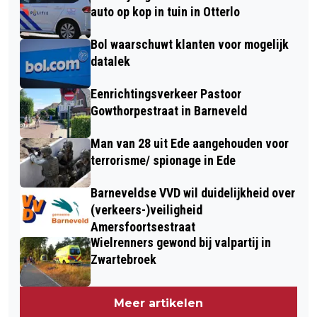
auto op kop in tuin in Otterlo
Bol waarschuwt klanten voor mogelijk
datalek
Eenrichtingsverkeer Pastoor
Gowthorpestraat in Barneveld
Man van 28 uit Ede aangehouden voor
terrorisme/ spionage in Ede
Barneveldse VVD wil duidelijkheid over
(verkeers-)veiligheid
Amersfoortsestraat
Wielrenners gewond bij valpartij in
Zwartebroek
Meer artikelen