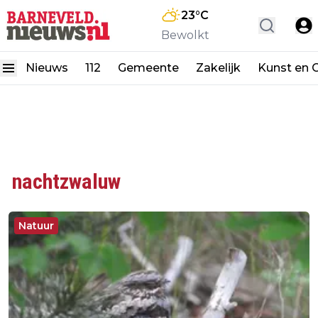
23
°C
Bewolkt
Nieuws
112
Gemeente
Zakelijk
Kunst en C
nachtzwaluw
Natuur