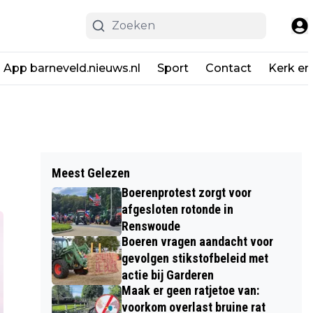
App barneveld.nieuws.nl
Sport
Contact
Kerk en
Meest Gelezen
Boerenprotest zorgt voor
afgesloten rotonde in
Renswoude
Boeren vragen aandacht voor
gevolgen stikstofbeleid met
actie bij Garderen
Maak er geen ratjetoe van:
voorkom overlast bruine rat