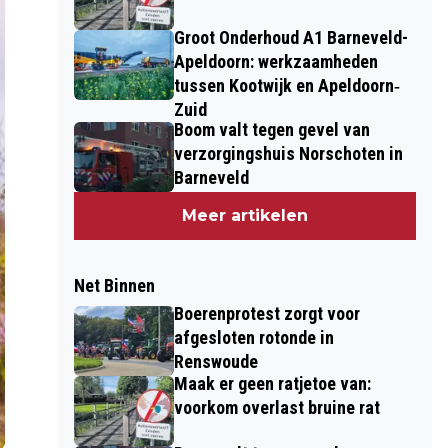
Groot Onderhoud A1 Barneveld-
Apeldoorn: werkzaamheden
tussen Kootwijk en Apeldoorn‐
Zuid
Boom valt tegen gevel van
verzorgingshuis Norschoten in
Barneveld
Meer artikelen
Net Binnen
Boerenprotest zorgt voor
afgesloten rotonde in
Renswoude
Maak er geen ratjetoe van:
voorkom overlast bruine rat