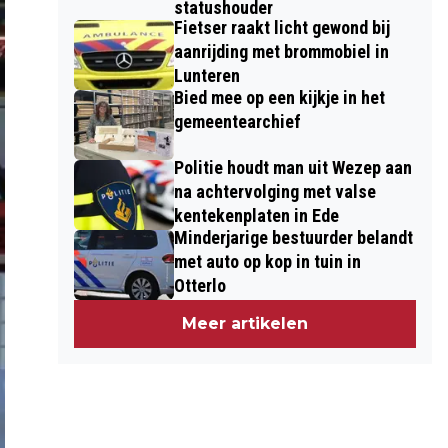
statushouder
Fietser raakt licht gewond bij
aanrijding met brommobiel in
Lunteren
Bied mee op een kijkje in het
gemeentearchief
Politie houdt man uit Wezep aan
na achtervolging met valse
kentekenplaten in Ede
Minderjarige bestuurder belandt
met auto op kop in tuin in
Otterlo
Meer artikelen