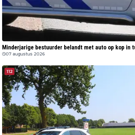
Minderjarige bestuurder belandt met auto op kop in tu
07 augustus 2026
112