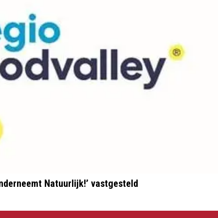
derneemt Natuurlijk!’ vastgesteld