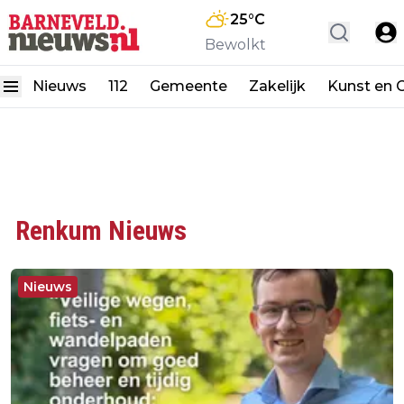
25
°C
Bewolkt
Nieuws
112
Gemeente
Zakelijk
Kunst en C
Renkum Nieuws
Nieuws