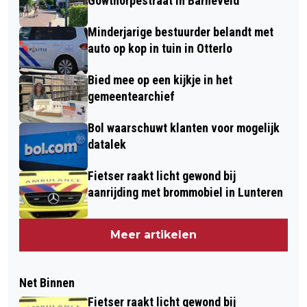
Gowthorpestraat in Barneveld
Minderjarige bestuurder belandt met
auto op kop in tuin in Otterlo
Bied mee op een kijkje in het
gemeentearchief
Bol waarschuwt klanten voor mogelijk
datalek
Fietser raakt licht gewond bij
aanrijding met brommobiel in Lunteren
Meer artikelen
Net Binnen
Fietser raakt licht gewond bij