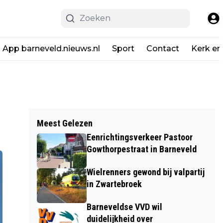
App barneveld.nieuws.nl
Sport
Contact
Kerk en
Meest Gelezen
Eenrichtingsverkeer Pastoor
Gowthorpestraat in Barneveld
Wielrenners gewond bij valpartij
in Zwartebroek
Barneveldse VVD wil
duidelijkheid over