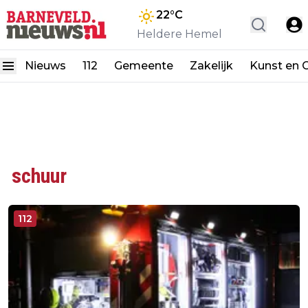
22
°C
Heldere Hemel
Nieuws
112
Gemeente
Zakelijk
Kunst en C
schuur
112