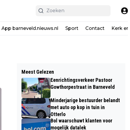
App barneveld.nieuws.nl
Sport
Contact
Kerk en
Meest Gelezen
Eenrichtingsverkeer Pastoor
Gowthorpestraat in Barneveld
Minderjarige bestuurder belandt
met auto op kop in tuin in
Otterlo
Bol waarschuwt klanten voor
mogelijk datalek