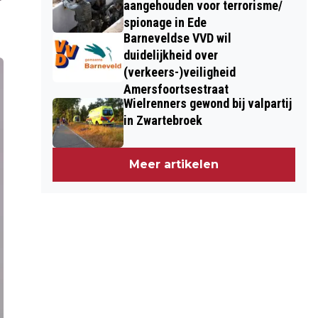
aangehouden voor terrorisme/
spionage in Ede
Barneveldse VVD wil
duidelijkheid over
(verkeers-)veiligheid
Amersfoortsestraat
Wielrenners gewond bij valpartij
in Zwartebroek
Meer artikelen