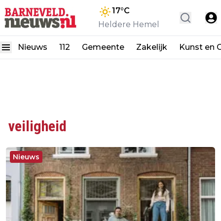
17
°C
Heldere Hemel
Nieuws
112
Gemeente
Zakelijk
Kunst en C
veiligheid
Nieuws