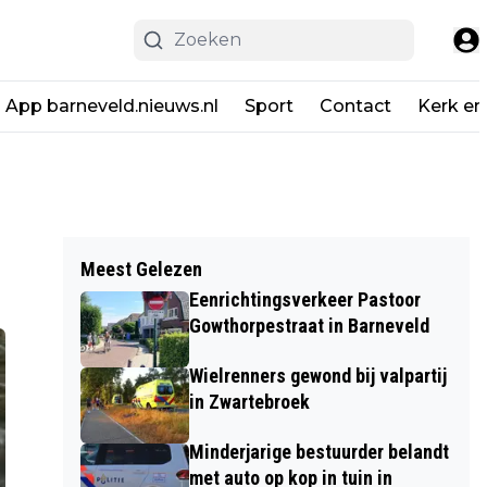
App barneveld.nieuws.nl
Sport
Contact
Kerk en
Meest Gelezen
Eenrichtingsverkeer Pastoor
Gowthorpestraat in Barneveld
Wielrenners gewond bij valpartij
in Zwartebroek
Minderjarige bestuurder belandt
met auto op kop in tuin in