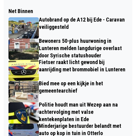
Net Binnen
Autobrand op de A12 bij Ede - Caravan
veiliggesteld
Bewoners 50-plus huurwoning in
Lunteren melden langdurige overlast
door Syrische statushouder
Fietser raakt licht gewond bij
aanrijding met brommobiel in Lunteren
Bied mee op een kijkje in het
gemeentearchief
Politie houdt man uit Wezep aan na
achtervolging met valse
kentekenplaten in Ede
Minderjarige bestuurder belandt met
auto op kop in tuin in Otterlo