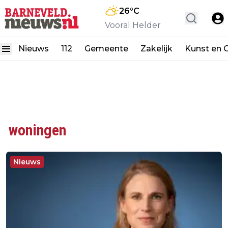
26
°C
Vooral Helder
Nieuws
112
Gemeente
Zakelijk
Kunst en C
woningen
Nieuws