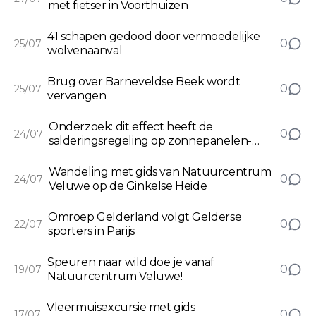
met fietser in Voorthuizen
41 schapen gedood door vermoedelijke
0
25/07
wolvenaanval
Brug over Barneveldse Beek wordt
0
25/07
vervangen
Onderzoek: dit effect heeft de
0
24/07
salderingsregeling op zonnepanelen-
installatie in Nederland
Wandeling met gids van Natuurcentrum
0
24/07
Veluwe op de Ginkelse Heide
Omroep Gelderland volgt Gelderse
0
22/07
sporters in Parijs
Speuren naar wild doe je vanaf
0
19/07
Natuurcentrum Veluwe!
Vleermuisexcursie met gids
0
17/07