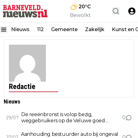
20
°C
Bewolkt
Nieuws
112
Gemeente
Zakelijk
Kunst en C
Redactie
Nieuws
De reeënbronst is volop bezig,
0
29/07
weggebruikers op de Veluwe goed
opletten!
Aanhouding bestuurder auto bij ongeval
0
27/07