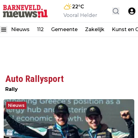
22
°C
Vooral Helder
Nieuws
112
Gemeente
Zakelijk
Kunst en C
Auto Rallysport
Rally
Nieuws