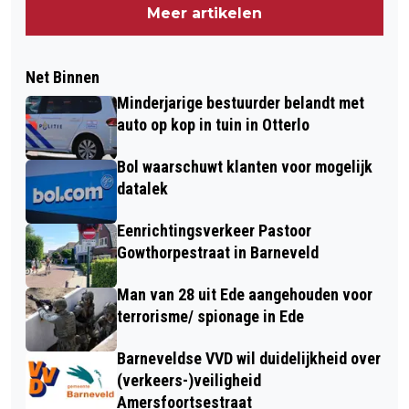
Meer artikelen
Net Binnen
Minderjarige bestuurder belandt met
auto op kop in tuin in Otterlo
Bol waarschuwt klanten voor mogelijk
datalek
Eenrichtingsverkeer Pastoor
Gowthorpestraat in Barneveld
Man van 28 uit Ede aangehouden voor
terrorisme/ spionage in Ede
Barneveldse VVD wil duidelijkheid over
(verkeers-)veiligheid
Amersfoortsestraat