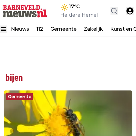
17
°C
Heldere Hemel
Nieuws
112
Gemeente
Zakelijk
Kunst en C
bijen
Gemeente