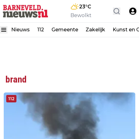
23
°C
Bewolkt
Nieuws
112
Gemeente
Zakelijk
Kunst en C
brand
112