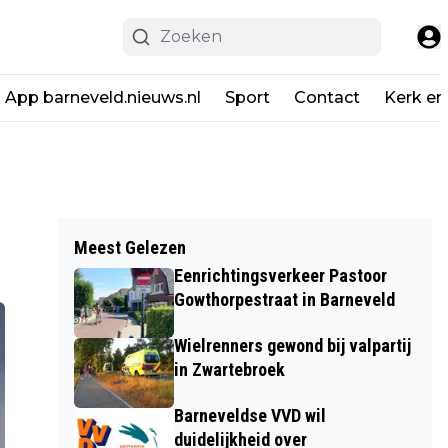
App barneveld.nieuws.nl
Sport
Contact
Kerk en
Meest Gelezen
Eenrichtingsverkeer Pastoor
Gowthorpestraat in Barneveld
Wielrenners gewond bij valpartij
in Zwartebroek
Barneveldse VVD wil
duidelijkheid over