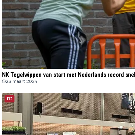
NK Tegelwippen van start met Nederlands record sne
23 maart 2024
112