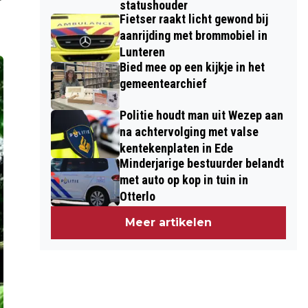
statushouder
Fietser raakt licht gewond bij
aanrijding met brommobiel in
Lunteren
Bied mee op een kijkje in het
gemeentearchief
Politie houdt man uit Wezep aan
na achtervolging met valse
kentekenplaten in Ede
Minderjarige bestuurder belandt
met auto op kop in tuin in
Otterlo
Meer artikelen