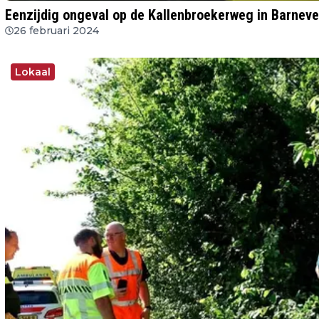
Eenzijdig ongeval op de Kallenbroekerweg in Barneve
26 februari 2024
Lokaal